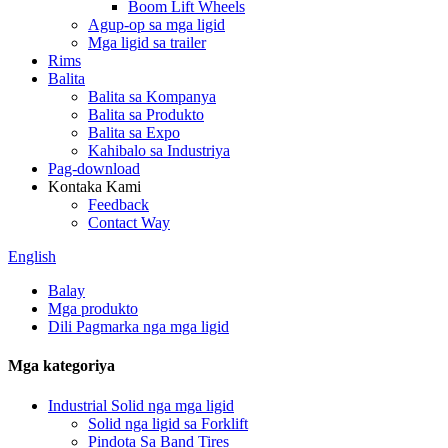
Boom Lift Wheels
Agup-op sa mga ligid
Mga ligid sa trailer
Rims
Balita
Balita sa Kompanya
Balita sa Produkto
Balita sa Expo
Kahibalo sa Industriya
Pag-download
Kontaka Kami
Feedback
Contact Way
English
Balay
Mga produkto
Dili Pagmarka nga mga ligid
Mga kategoriya
Industrial Solid nga mga ligid
Solid nga ligid sa Forklift
Pindota Sa Band Tires