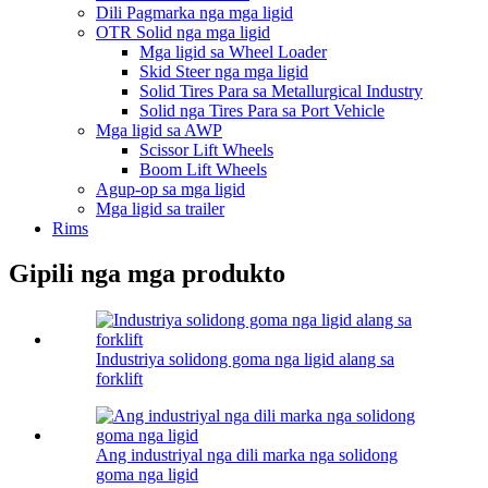
Dili Pagmarka nga mga ligid
OTR Solid nga mga ligid
Mga ligid sa Wheel Loader
Skid Steer nga mga ligid
Solid Tires Para sa Metallurgical Industry
Solid nga Tires Para sa Port Vehicle
Mga ligid sa AWP
Scissor Lift Wheels
Boom Lift Wheels
Agup-op sa mga ligid
Mga ligid sa trailer
Rims
Gipili nga mga produkto
Industriya solidong goma nga ligid alang sa
forklift
Ang industriyal nga dili marka nga solidong
goma nga ligid