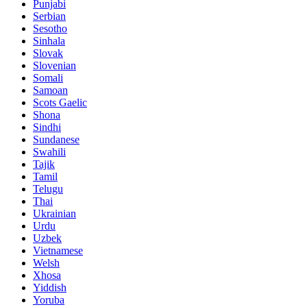
Punjabi
Serbian
Sesotho
Sinhala
Slovak
Slovenian
Somali
Samoan
Scots Gaelic
Shona
Sindhi
Sundanese
Swahili
Tajik
Tamil
Telugu
Thai
Ukrainian
Urdu
Uzbek
Vietnamese
Welsh
Xhosa
Yiddish
Yoruba