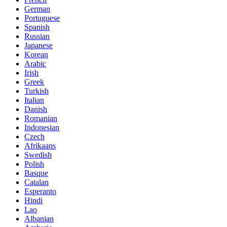
German
Portuguese
Spanish
Russian
Japanese
Korean
Arabic
Irish
Greek
Turkish
Italian
Danish
Romanian
Indonesian
Czech
Afrikaans
Swedish
Polish
Basque
Catalan
Esperanto
Hindi
Lao
Albanian