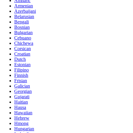
Amharic
Armenian
Azerbaijani
Belarusian
Bengali
Bosnian
Bulgarian
Cebuano
Chichewa
Corsican
Croatian
Dutch
Estonian
Filipino
Finnish
Frisian
Galician
Georgian
Gujarati
Haitian
Hausa
Hawaiian
Hebrew
Hmong
Hungarian