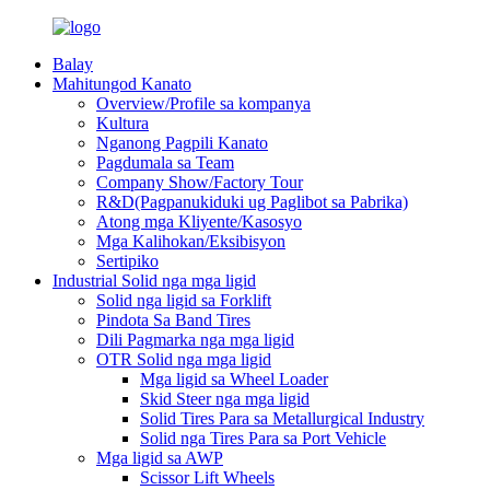
Balay
Mahitungod Kanato
Overview/Profile sa kompanya
Kultura
Nganong Pagpili Kanato
Pagdumala sa Team
Company Show/Factory Tour
R&D(Pagpanukiduki ug Paglibot sa Pabrika)
Atong mga Kliyente/Kasosyo
Mga Kalihokan/Eksibisyon
Sertipiko
Industrial Solid nga mga ligid
Solid nga ligid sa Forklift
Pindota Sa Band Tires
Dili Pagmarka nga mga ligid
OTR Solid nga mga ligid
Mga ligid sa Wheel Loader
Skid Steer nga mga ligid
Solid Tires Para sa Metallurgical Industry
Solid nga Tires Para sa Port Vehicle
Mga ligid sa AWP
Scissor Lift Wheels