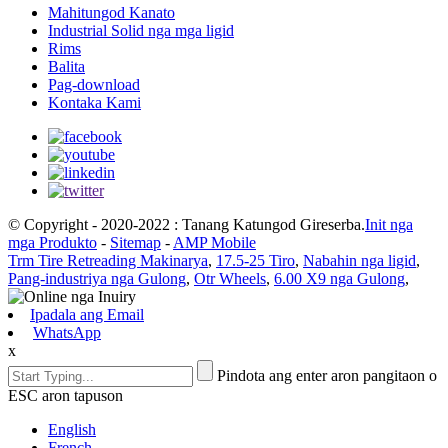
Mahitungod Kanato
Industrial Solid nga mga ligid
Rims
Balita
Pag-download
Kontaka Kami
© Copyright - 2020-2022 : Tanang Katungod Gireserba.
Init nga
mga Produkto
-
Sitemap
-
AMP Mobile
Trm Tire Retreading Makinarya
,
17.5-25 Tiro
,
Nabahin nga ligid
,
Pang-industriya nga Gulong
,
Otr Wheels
,
6.00 X9 nga Gulong
,
Ipadala ang Email
WhatsApp
x
Pindota ang enter aron pangitaon o
ESC aron tapuson
English
French