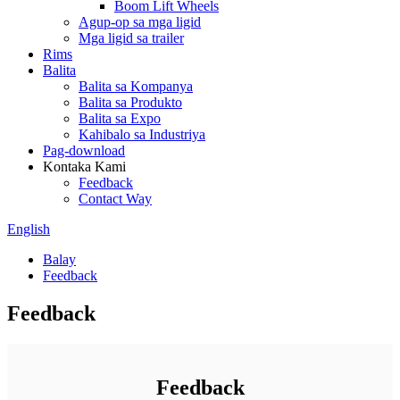
Boom Lift Wheels
Agup-op sa mga ligid
Mga ligid sa trailer
Rims
Balita
Balita sa Kompanya
Balita sa Produkto
Balita sa Expo
Kahibalo sa Industriya
Pag-download
Kontaka Kami
Feedback
Contact Way
English
Balay
Feedback
Feedback
Feedback