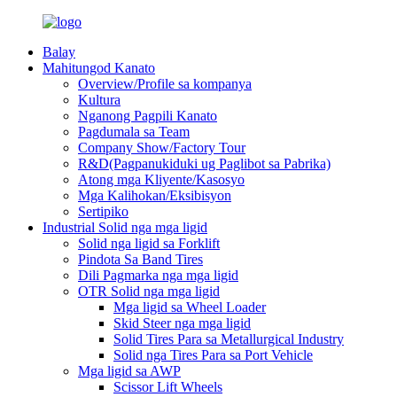
Balay
Mahitungod Kanato
Overview/Profile sa kompanya
Kultura
Nganong Pagpili Kanato
Pagdumala sa Team
Company Show/Factory Tour
R&D(Pagpanukiduki ug Paglibot sa Pabrika)
Atong mga Kliyente/Kasosyo
Mga Kalihokan/Eksibisyon
Sertipiko
Industrial Solid nga mga ligid
Solid nga ligid sa Forklift
Pindota Sa Band Tires
Dili Pagmarka nga mga ligid
OTR Solid nga mga ligid
Mga ligid sa Wheel Loader
Skid Steer nga mga ligid
Solid Tires Para sa Metallurgical Industry
Solid nga Tires Para sa Port Vehicle
Mga ligid sa AWP
Scissor Lift Wheels