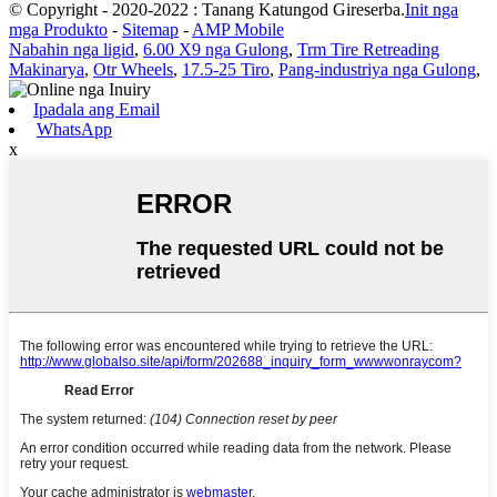
© Copyright - 2020-2022 : Tanang Katungod Gireserba.
Init nga
mga Produkto
-
Sitemap
-
AMP Mobile
Nabahin nga ligid
,
6.00 X9 nga Gulong
,
Trm Tire Retreading
Makinarya
,
Otr Wheels
,
17.5-25 Tiro
,
Pang-industriya nga Gulong
,
Ipadala ang Email
WhatsApp
x