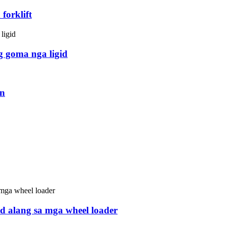
forklift
g goma nga ligid
on
id alang sa mga wheel loader