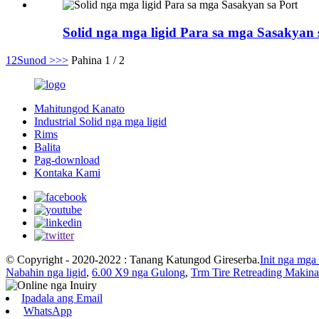
Solid nga mga ligid Para sa mga Sasakyan 
1
2
Sunod >
>>
Pahina 1 / 2
Mahitungod Kanato
Industrial Solid nga mga ligid
Rims
Balita
Pag-download
Kontaka Kami
© Copyright - 2020-2022 : Tanang Katungod Gireserba.
Init nga mga
Nabahin nga ligid
,
6.00 X9 nga Gulong
,
Trm Tire Retreading Makina
Ipadala ang Email
WhatsApp