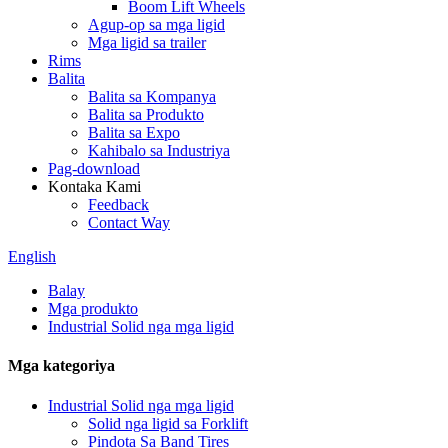
Boom Lift Wheels
Agup-op sa mga ligid
Mga ligid sa trailer
Rims
Balita
Balita sa Kompanya
Balita sa Produkto
Balita sa Expo
Kahibalo sa Industriya
Pag-download
Kontaka Kami
Feedback
Contact Way
English
Balay
Mga produkto
Industrial Solid nga mga ligid
Mga kategoriya
Industrial Solid nga mga ligid
Solid nga ligid sa Forklift
Pindota Sa Band Tires