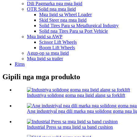
Dili Pagmarka nga mga ligid
OTR Solid nga mga ligid
Mga ligid sa Wheel Loader
Skid Steer nga mga ligid
Solid Tires Para sa Metallurgical Industry
Solid nga Tires Para sa Port Vehicle
Mga ligid sa AWP
Scissor Lift Wheels
Boom Lift Wheels
Agup-op sa mga ligid
Mga ligid sa trailer
Rims
Gipili nga mga produkto
Industriya solidong goma nga ligid alang sa forklift
Ang industriyal nga dili marka nga solidong goma nga li
Industrial Press sa mga ligid sa band cushion