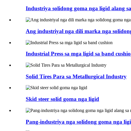
Industriya solidong goma nga ligid alang sa 
Ang industriyal nga dili marka nga solidon
Industrial Press sa mga ligid sa band cushi
Solid Tires Para sa Metallurgical Industry
Skid steer solid goma nga ligid
Pang-industriya nga solidong goma nga lig