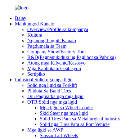
Balay
Mahitungod Kanato
Overview/Profile sa kompanya
Kultura
Nganong Pagpili Kanato
Pagdumala sa Team
Company Show/Factory Tour
R&D(Pagpanukiduki ug Paglibot sa Pabrika)
Atong mga Kliyente/Kasosyo
Mga Kalihokan/Eksibisyon
Sertipiko
Industrial Solid nga mga ligid
Solid nga ligid sa Forklift
Pindota Sa Band Tires
Dili Pagmarka nga mga ligid
OTR Solid nga mga ligid
Mga ligid sa Wheel Loader
Skid Steer nga mga ligid
Solid Tires Para sa Metallurgical Industry
Solid nga Tires Para sa Port Vehicle
Mga ligid sa AWP
Scissor Lift Wheels