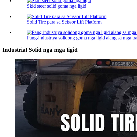
Skid steer solid goma nga ligid
Solid Tire para sa Scissor Lift Platform
Pang-industriya solidong goma nga ligid alang sa mga tra
Industrial Solid nga mga ligid