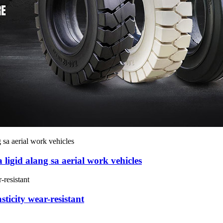
ligid alang sa aerial work vehicles
sticity wear-resistant