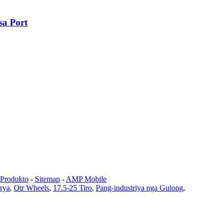
sa Port
 Produkto
-
Sitemap
-
AMP Mobile
rya
,
Otr Wheels
,
17.5-25 Tiro
,
Pang-industriya nga Gulong
,