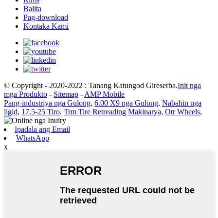
Balita
Pag-download
Kontaka Kami
© Copyright - 2020-2022 : Tanang Katungod Gireserba.
Init nga
mga Produkto
-
Sitemap
-
AMP Mobile
Pang-industriya nga Gulong
,
6.00 X9 nga Gulong
,
Nabahin nga
ligid
,
17.5-25 Tiro
,
Trm Tire Retreading Makinarya
,
Otr Wheels
,
Ipadala ang Email
WhatsApp
x