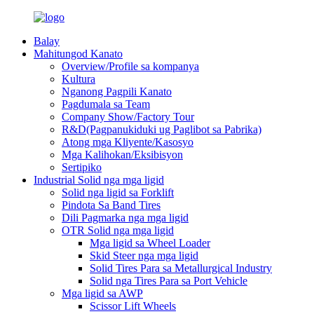
Balay
Mahitungod Kanato
Overview/Profile sa kompanya
Kultura
Nganong Pagpili Kanato
Pagdumala sa Team
Company Show/Factory Tour
R&D(Pagpanukiduki ug Paglibot sa Pabrika)
Atong mga Kliyente/Kasosyo
Mga Kalihokan/Eksibisyon
Sertipiko
Industrial Solid nga mga ligid
Solid nga ligid sa Forklift
Pindota Sa Band Tires
Dili Pagmarka nga mga ligid
OTR Solid nga mga ligid
Mga ligid sa Wheel Loader
Skid Steer nga mga ligid
Solid Tires Para sa Metallurgical Industry
Solid nga Tires Para sa Port Vehicle
Mga ligid sa AWP
Scissor Lift Wheels