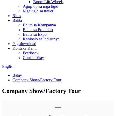
Boom Lift Wheels
Agup-op sa mga ligid
Mga ligid sa trailer
Rims
Balita
Balita sa Kompanya
Balita sa Produkto
Balita sa Expo
Kahibalo sa Industriya
Pag-download
Kontaka Kami
Feedback
Contact Way
English
Balay
Company Show/Factory Tour
Company Show/Factory Tour