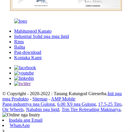
Mahitungod Kanato
Industrial Solid nga mga ligid
Rims
Balita
Pag-download
Kontaka Kami
© Copyright - 2020-2022 : Tanang Katungod Gireserba.
Init nga
mga Produkto
-
Sitemap
-
AMP Mobile
Pang-industriya nga Gulong
,
6.00 X9 nga Gulong
,
17.5-25 Tiro
,
Otr Wheels
,
Nabahin nga ligid
,
Trm Tire Retreading Makinarya
,
Ipadala ang Email
WhatsApp
x