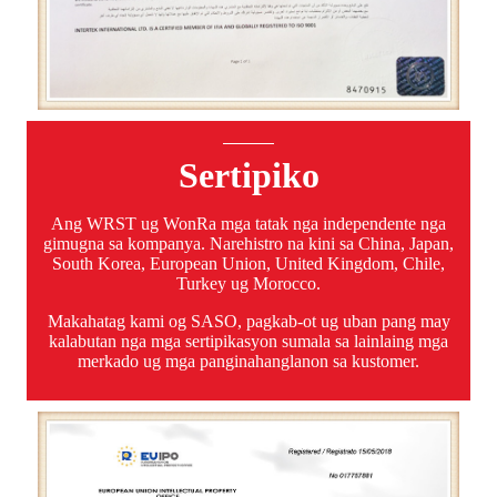
Sertipiko
Ang WRST ug WonRa mga tatak nga independente nga
gimugna sa kompanya. Narehistro na kini sa China, Japan,
South Korea, European Union, United Kingdom, Chile,
Turkey ug Morocco.
Makahatag kami og SASO, pagkab-ot ug uban pang may
kalabutan nga mga sertipikasyon sumala sa lainlaing mga
merkado ug mga panginahanglanon sa kustomer.