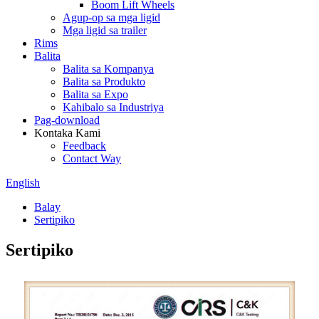
Boom Lift Wheels
Agup-op sa mga ligid
Mga ligid sa trailer
Rims
Balita
Balita sa Kompanya
Balita sa Produkto
Balita sa Expo
Kahibalo sa Industriya
Pag-download
Kontaka Kami
Feedback
Contact Way
English
Balay
Sertipiko
Sertipiko