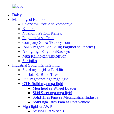
Balay
Mahitungod Kanato
Overview/Profile sa kompanya
Kultura
Nganong Pagpili Kanato
Pagdumala sa Team
Company Show/Factory Tour
R&D(Pagpanukiduki ug Paglibot sa Pabrika)
Atong mga Kliyente/Kasosyo
Mga Kalihokan/Eksibisyon
Sertipiko
Industrial Solid nga mga ligid
Solid nga ligid sa Forklift
Pindota Sa Band Tires
Dili Pagmarka nga mga ligid
OTR Solid nga mga ligid
Mga ligid sa Wheel Loader
Skid Steer nga mga ligid
Solid Tires Para sa Metallurgical Industry
Solid nga Tires Para sa Port Vehicle
Mga ligid sa AWP
Scissor Lift Wheels