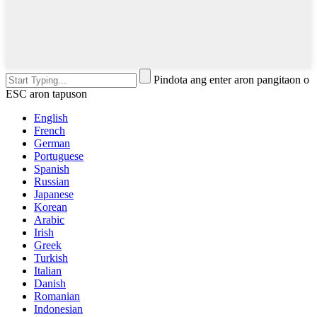
Pindota ang enter aron pangitaon o
ESC aron tapuson
English
French
German
Portuguese
Spanish
Russian
Japanese
Korean
Arabic
Irish
Greek
Turkish
Italian
Danish
Romanian
Indonesian