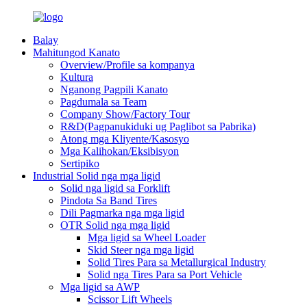
Balay
Mahitungod Kanato
Overview/Profile sa kompanya
Kultura
Nganong Pagpili Kanato
Pagdumala sa Team
Company Show/Factory Tour
R&D(Pagpanukiduki ug Paglibot sa Pabrika)
Atong mga Kliyente/Kasosyo
Mga Kalihokan/Eksibisyon
Sertipiko
Industrial Solid nga mga ligid
Solid nga ligid sa Forklift
Pindota Sa Band Tires
Dili Pagmarka nga mga ligid
OTR Solid nga mga ligid
Mga ligid sa Wheel Loader
Skid Steer nga mga ligid
Solid Tires Para sa Metallurgical Industry
Solid nga Tires Para sa Port Vehicle
Mga ligid sa AWP
Scissor Lift Wheels