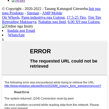
© Copyright - 2020-2022 : Tanang Katungod Gireserba.
Init nga
mga Produkto
-
Sitemap
-
AMP Mobile
Otr Wheels
,
Pang-industriya nga Gulong
,
17.5-25 Tiro
,
Trm Tire
Retreading Makinarya
,
Nabahin nga ligid
,
6.00 X9 nga Gulong
,
Ipadala ang Email
WhatsApp
x