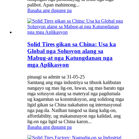
palibot. Apan mahimong...
Basaha ang dugang pa
Solid Tires gikan sa China: Usa ka
Global nga Solusyon alang sa
Mabug-at nga Katungdanan nga
mga Aplikasyon
pinaagi sa admin sa 31-05-25
Samtang ang mga industriya sa tibuok kalibutan
nangayo ug mas lig-on, luwas, ug mas barato nga
mga solusyon alang sa materyal nga pagdumala
ug kagamitan sa konstruksyon, ang solidong mga
ligid gikan sa China nakabaton ug internasyonal
nga pag-ila. Nailhan tungod sa ilang kalig-on,
affordability, ug makanunayon nga kalidad, ang
lig-on nga ligid sa China karon...
Basaha ang dugang pa