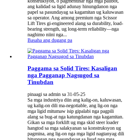
konstruksyon, o pagmentinar nga mga palibot,
ang kalidad sa ligid adunay hinungdanon nga
papel sa pasundayag sa kagamitan ug kaluwasan
sa operator. Ang among premium nga Scissor
Lift Tires gi-engineered alang sa durability, load-
bearing strength, ug long-term reliability—nga
naghimo niini nga...
Basaha ang dugang pa
Paggama sa Solid Tires: Kasaligan
nga Pagganap Nagsugod sa
Tinubdan
pinaagi sa admin sa 31-05-25
Sa mga industriya diin ang kalig-on, kaluwasan,
ug kalig-on dili ma-negotiable, ang lig-on nga
mga ligid mitumaw isip gipalabi nga pagpili
alang sa bug-at nga katungdanan nga kagamitan.
Gikan sa mga forklift ug mga skid steer loader
hangtod sa mga salakyanan sa konstruksyon ug
pagmina, ang lig-on nga mga ligid nagtanyag dili
hitupngan nga pasundayag sa lisud nga mga