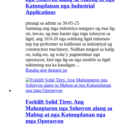
Katungdanan nga Industrial
Applications
pinaagi sa admin sa 30-05-25
Samtang ang mga industriya nangayo ug mas lig-
on, luwas, ug mas barato nga mga solusyon sa
ligid, ang 10.0-20 nga solidong ligid mitumaw
isip top performer sa kalibotan sa industriyal ug
construction machinery. Nailhan tungod sa kalig-
on, kalig-on, ug wala’y pagmentinar nga
operasyon, kini nga lig-on nga modelo sa ligid
nahimong usa ka kasaligan ...
Basaha ang dugang pa
Forklift Solid Tires: Ang
Malungtaron nga Solusyon alang sa
Mabug-at nga Katungdanan nga
mga Operasyon