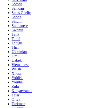
Somali
Samoan
Scots Gaelic
Shona
Sindhi
Sundanese
Swahili
Tajik
Tamil
Telugu
Thai
Ukrainian
Urdu
Uzbek
Vietnamese
Welsh
Xhosa
Yiddish
Yoruba
Zulu
Kinyarwanda
Tatar
Oriya
Turkmen