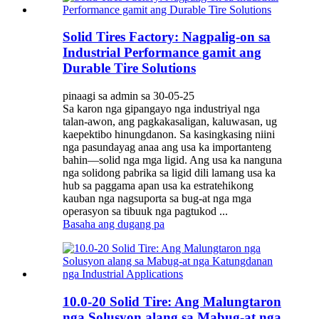
Solid Tires Factory: Nagpalig-on sa
Industrial Performance gamit ang
Durable Tire Solutions
pinaagi sa admin sa 30-05-25
Sa karon nga gipangayo nga industriyal nga
talan-awon, ang pagkakasaligan, kaluwasan, ug
kaepektibo hinungdanon. Sa kasingkasing niini
nga pasundayag anaa ang usa ka importanteng
bahin—solid nga mga ligid. Ang usa ka nanguna
nga solidong pabrika sa ligid dili lamang usa ka
hub sa paggama apan usa ka estratehikong
kauban nga nagsuporta sa bug-at nga mga
operasyon sa tibuuk nga pagtukod ...
Basaha ang dugang pa
10.0-20 Solid Tire: Ang Malungtaron
nga Solusyon alang sa Mabug-at nga