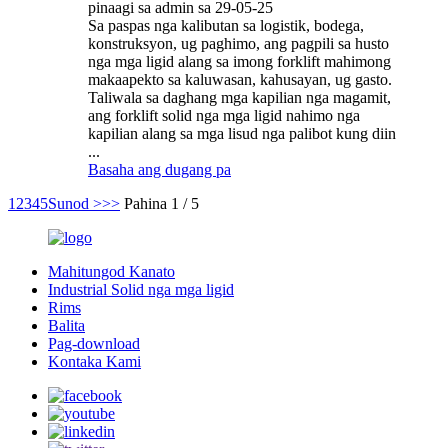
pinaagi sa admin sa 29-05-25
Sa paspas nga kalibutan sa logistik, bodega,
konstruksyon, ug paghimo, ang pagpili sa husto
nga mga ligid alang sa imong forklift mahimong
makaapekto sa kaluwasan, kahusayan, ug gasto.
Taliwala sa daghang mga kapilian nga magamit,
ang forklift solid nga mga ligid nahimo nga
kapilian alang sa mga lisud nga palibot kung diin
...
Basaha ang dugang pa
1
2
3
4
5
Sunod >
>>
Pahina 1 / 5
Mahitungod Kanato
Industrial Solid nga mga ligid
Rims
Balita
Pag-download
Kontaka Kami